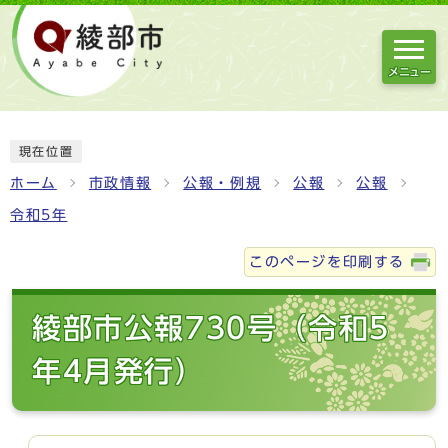
メニュー
現在位置
ホーム
市政情報
公報・例規
公報
公報
令和5年
このページを印刷する
綾部市公報730号（令和5
年4月発行）