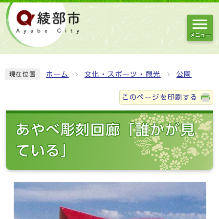
メニュー
ホーム
文化・スポーツ・観光
公園
現在位置
このページを印刷する
あやべ彫刻回廊「誰かが見
ている」