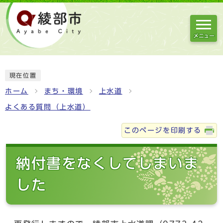
メニュー
現在位置
ホーム
まち・環境
上水道
よくある質問（上水道）
このページを印刷する
納付書をなくしてしまいま
した