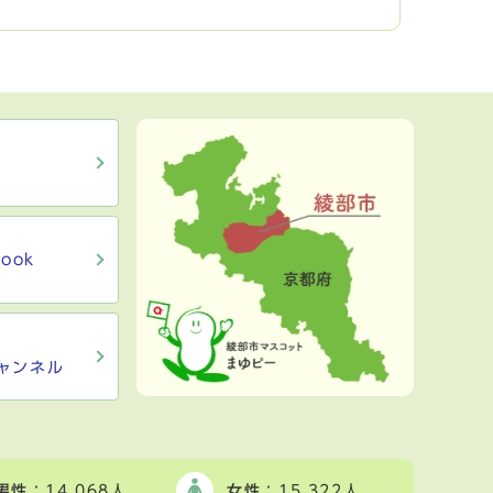
ook
ャンネル
男性
：14,068人
女性
：15,322人