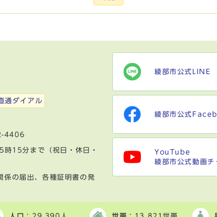
綾部市公式LINE
）
直通ダイアル
綾部市公式Faceb
-4406
5時15分まで（祝日・休日・
YouTube
綾部市公式動画チ
関係の届出、各種証明書の発
人口
：29,390人
世帯
：13,821世帯