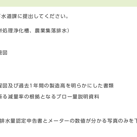
下水道課に提出してください。
併処理浄化槽、農業集落排水）
管図
程図及び過去1年間の製造高を明らかにした書類
係る減量率の根拠となるブロー量説明資料
水排水量認定申告書とメーターの数値が分かる写真のみを