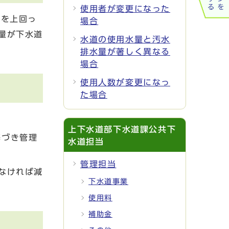
使用者が変更になった
%を上回っ
場合
量が下水道
水道の使用水量と汚水
排水量が著しく異なる
場合
使用人数が変更になっ
た場合
上下水道部下水道課公共下
基づき管理
水道担当
管理担当
なければ減
下水道事業
使用料
補助金