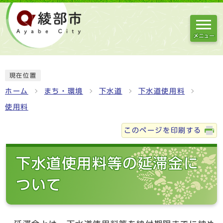
メニュー
現在位置
ホーム
まち・環境
下水道
下水道使用料
使用料
このページを印刷する
下水道使用料等の延滞金に
ついて