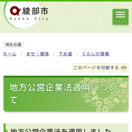
メニュー
現在位置
ホーム
まち・環境
下水道
くらしの情報
このページを印刷する
地方公営企業法適用につい
て
地方公営企業法を適用しました