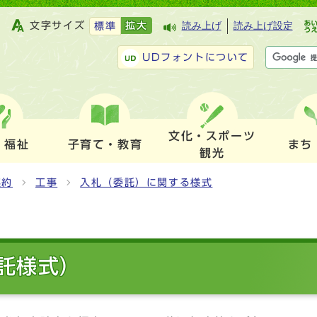
文字サイズ
拡大
読み上げ
読み上げ設定
標準
UDフォントについて
文化・スポーツ
・福祉
子育て・教育
まち
観光
契約
工事
入札（委託）に関する様式
託様式）