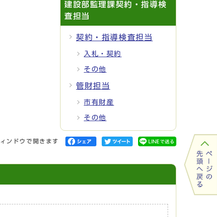
建設部監理課契約・指導検
査担当
契約・指導検査担当
入札・契約
その他
管財担当
市有財産
その他
ィンドウで開きます