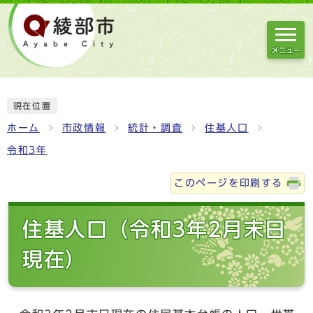
メニュー
現在位置
ホーム
市政情報
統計・調査
住基人口
令和3年
このページを印刷する
住基人口（令和3年2月末日
現在）