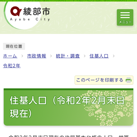
メニュー
現在位置
ホーム
市政情報
統計・調査
住基人口
令和2年
このページを印刷する
住基人口（令和2年2月末日
現在）