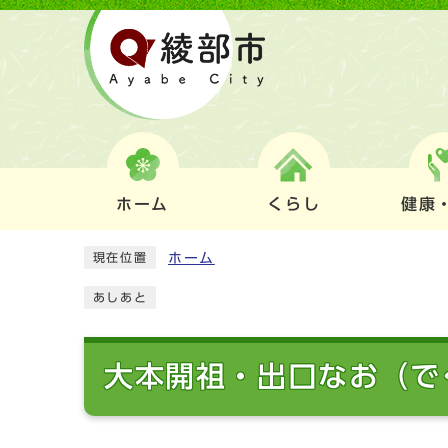
ホーム
くらし
健康
ホーム
現在位置
あしあと
大本開祖・出口なお（で