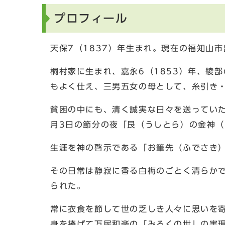
プロフィール
天保7（1837）年生まれ。現在の福知山
桐村家に生まれ、嘉永6（1853）年、綾
もよく仕え、三男五女の母として、糸引き
貧困の中にも、清く誠実な日々を送っていたが
月3日の節分の夜「艮（うしとら）の金神（
生涯を神の啓示である「お筆先（ふでさき）
その日常は静寂に香る白梅のごとく清らか
られた。
常に衣食を節して世の乏しき人々に思いを
身を捧げて万民和楽の「みろくの世」の実