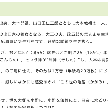
市出身。大本開祖。出口王仁三郎とともに大本教祖の一人
部の出口家の養女となる。大工の夫、政五郎の気ままな生
・紙屑買いで生計を立て、過酷な試練を生き抜く。
、数え年57（満55）歳を迎えた明治25（1892）年
こんじん）」という神が“帰神（きしん）”し、大本は開
」のご用に仕え、その数は1万巻（半紙約20万枚）にお
で、厳しいなかにも慈愛あふれ「この世の亀鑑（かがみ）
寄せ、世の大難を小難に、小難を無難にと、日夜に水ごり
現と人類の平安を祈りつづけた。