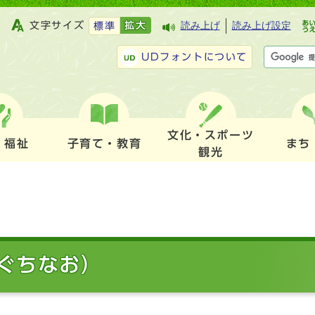
文字サイズ
拡大
読み上げ
読み上げ設定
標準
UDフォントについて
文化・スポーツ
・福祉
子育て・教育
まち
観光
ぐちなお）