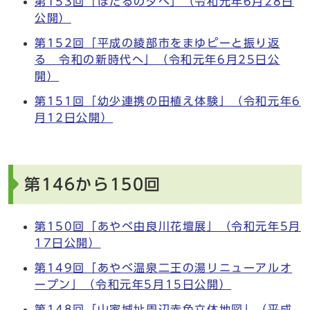
第153回「ほたるの夕べ」（令和元年6月28日
公開）
第152回「平成の綾部市をまゆピーと振り返
る 令和の新時代へ」（令和元年6月25日公
開）
第151回「幼少連携の田植え体験」（令和元年6
月12日公開）
第146から150回
第150回「あやべ由良川花壇展」（令和元年5月
17日公開）
第149回「あやべ温泉二王の湯リニューアルオ
ープン」（令和元年5月15日公開）
第148回「山家城址周辺赤色立体地図」（平成