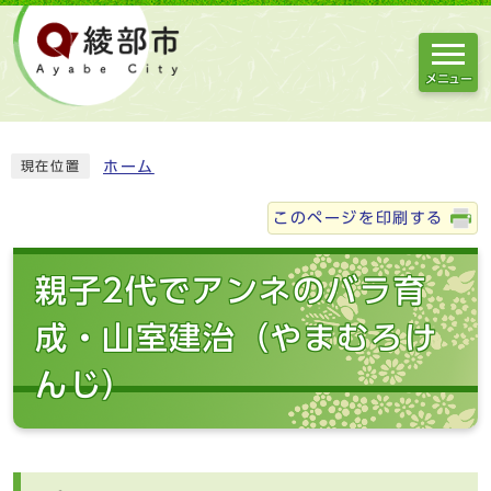
メニュー
ホーム
現在位置
このページを印刷する
親子2代でアンネのバラ育
成・山室建治（やまむろけ
んじ）