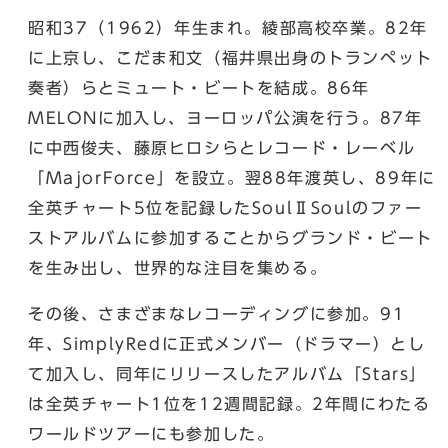
昭和37（1962）年生まれ。綾部高校卒業。82年
に上京し、こだま和文（福井県出身のトランペット
奏者）らとミュート・ビートを結成。86年
MELONに加入し、ヨーロッパ公演を行う。87年
に中西俊夫、藤原ヒロシらとレコード・レーベル
「MajorForce」を設立。翌88年渡英し、89年に
全英チャート5位を記録したSoulⅡSoulのファー
ストアルバムに参加することからグランド・ビート
を生み出し、世界的な注目を集める。
その後、さまざまなレコーディングに参加。91
年、SimplyRedに正式メンバー（ドラマー）とし
て加入し、同年にリリースしたアルバム「Stars」
は全英チャート1位を12週間記録。2年間にわたる
ワールドツアーにも参加した。