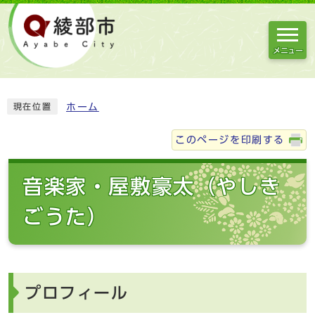
メニュー
ホーム
現在位置
このページを印刷する
音楽家・屋敷豪太（やしき
ごうた）
プロフィール