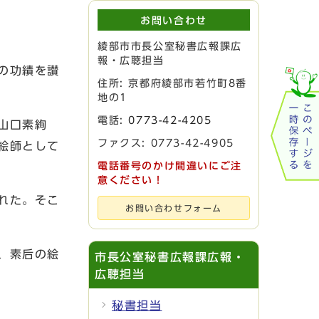
お問い合わせ
綾部市市長公室秘書広報課広
報・広聴担当
の功績を讃
住所: 京都府綾部市若竹町8番
地の1
電話:
0773-42-4205
山口素絢
ファクス: 0773-42-4905
絵師として
電話番号のかけ間違いにご注
意ください！
れた。そこ
お問い合わせフォーム
、素后の絵
市長公室秘書広報課広報・
広聴担当
秘書担当