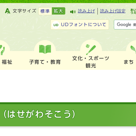
文字サイズ
拡大
読み上げ
読み上げ設定
標準
UDフォントについて
文化・スポーツ
・福祉
子育て・教育
まち
観光
（はせがわそこう）