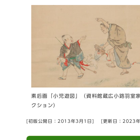
素后画「小児遊図」（資料館蔵広小路羽室
クション）
[初版公開日：
2013年3月1日
]
[更新日：
2023