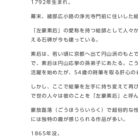
1792年生まれ。
幕末、綾部広小路の浄光寺門前に住いした
「左豪素后」の愛称を持つ絵師として人々
える石碑が今も建っている。
素后は、若い頃に京都へ出て円山派のもと
で、素后は円山応挙の孫弟子にあたる。こ
活躍を始めたが、54歳の時筆を取る肝心の
しかし、ここで絵筆を左手に持ち変えて再
で世の人々は彼のことを「左豪素后」と呼
豪放磊落（ごうほうらいらく）で超俗的な
には独特の趣が感じられる作品が多い。
1865年没。