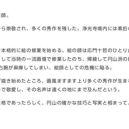
絵師。
から崇敬され、多くの秀作を残した。浄光寺境内には素后
で本格的に絵の修業を始める。絵の師は応門十哲のひとり
うして当時の一流画壇で修業したのち、帰綾して円山派の
右腕が麻痺してしまい、絵師としての危機に陥る。
び描き始めたところ、画風ますます上り多くの秀作が生ま
んで敬愛し、その名声は遠くの地にまで及んだという。
性格であったらしく、円山の確かな技巧と写実と相まって