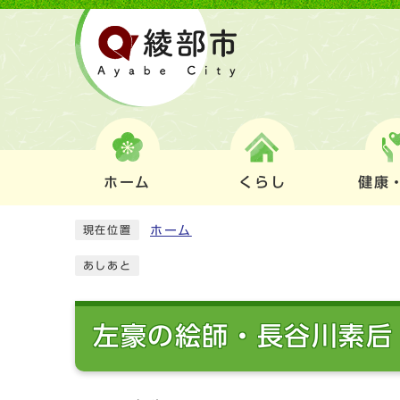
ホーム
くらし
健康
ホーム
現在位置
あしあと
左豪の絵師・長谷川素后