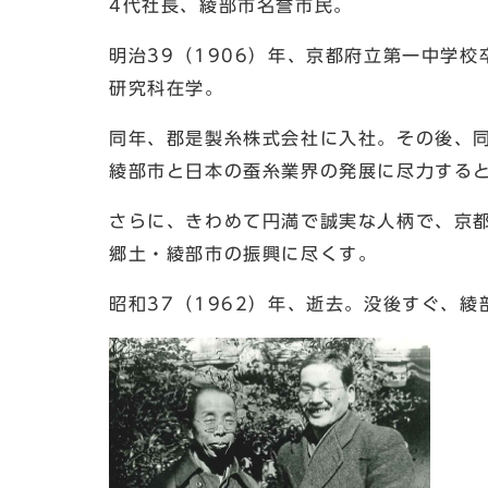
4代社長、綾部市名誉市民。
明治39（1906）年、京都府立第一中学校
研究科在学。
同年、郡是製糸株式会社に入社。その後、
綾部市と日本の蚕糸業界の発展に尽力する
さらに、きわめて円満で誠実な人柄で、京
郷土・綾部市の振興に尽くす。
昭和37（1962）年、逝去。没後すぐ、