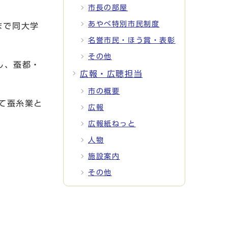
市長の部屋
あやべ特別市民制度
まで同大学
名誉市民・ほう賞・表彰
その他
し、蚕都・
広報・広聴担当
市の概要
て蚕糸業と
広報
広報紙ねっと
人物
施設案内
その他