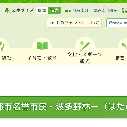
文字サイズ
拡大
読み上げ
読み上げ設定
標準
UDフォントについて
文化・スポーツ
・福祉
子育て・教育
まち
観光
部市名誉市民・波多野林一（はた