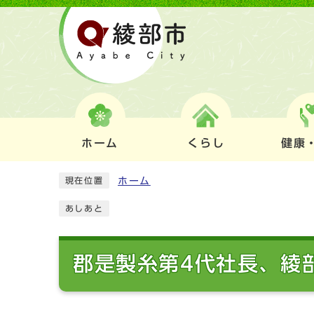
ホーム
くらし
健康
ホーム
現在位置
あしあと
郡是製糸第4代社長、綾