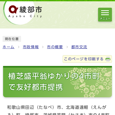
メニュー
現在位置
ホーム
市政情報
市の概要
都市交流
このページを印刷する
植芝盛平翁ゆかりの4市町
で友好都市提携
和歌山県田辺（たなべ）市、北海道遠軽（えんが
る）町、綾部市、茨城県笠間（かさま）市の4市町