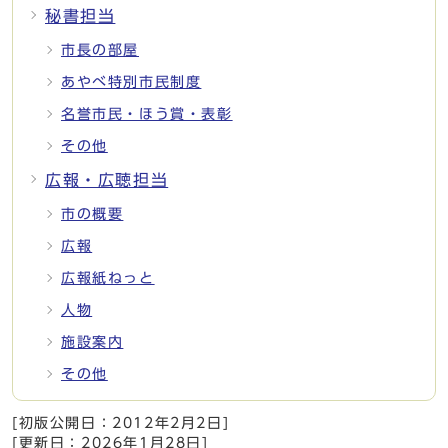
秘書担当
市長の部屋
あやべ特別市民制度
名誉市民・ほう賞・表彰
その他
広報・広聴担当
市の概要
広報
広報紙ねっと
人物
施設案内
その他
[初版公開日：
2012年2月2日
]
[更新日：
2026年1月28日
]