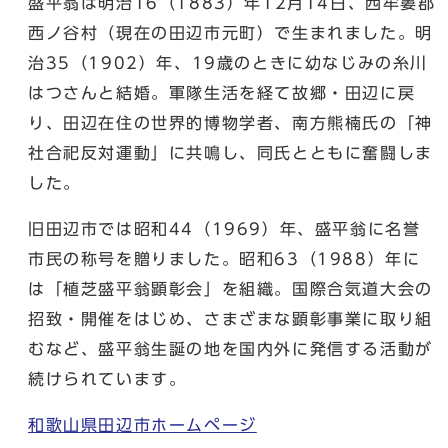
盛平翁は明治16（1883）年12月14日、西牟婁郡
西ノ谷村（現在の田辺市元町）で生まれました。明
治35（1902）年、19歳のときに幼なじみの糸川
はつさんと結婚。軍隊生活を経て故郷・田辺に戻
り、田辺在住の世界的博物学者、南方熊楠氏の「神
社合祀反対運動」に共鳴し、同氏とともに奮闘しま
した。
旧田辺市では昭和44（1969）年、盛平翁に名誉
市民の称号を贈りました。昭和63（1988）年に
は「植芝盛平翁顕彰会」を組織。国際合気道大会の
招致・開催をはじめ、さまざまな顕彰事業に取り組
むなど、盛平翁生誕の地を国内外に発信する活動が
続けられています。
和歌山県田辺市ホームページ