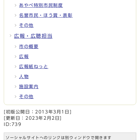
あやべ特別市民制度
名誉市民・ほう賞・表彰
その他
広報・広聴担当
市の概要
広報
広報紙ねっと
人物
施設案内
その他
[初版公開日：
2013年3月1日
]
[更新日：
2023年2月2日
]
ID:739
ソーシャルサイトへのリンクは別ウィンドウで開きます