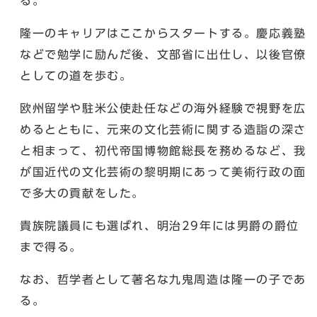
る。
隆一のキャリアはここからスタートする。慶応義塾
などで勉学に励んだ後、文部省に出仕し、以後官僚
としての道を歩む。
欧州留学や駐米公使赴任などの海外経験で視野を広
めるとともに、元来の文化芸術に関する造詣の深さ
と相まって、初代帝国博物館総長を務めるなど、我
が国近代の文化芸術の黎明期にあって美術行政の面
で多大の貢献をした。
貴族院議員にも選ばれ、明治29年には男爵の爵位
まで得る。
なお、哲学者として著名な九鬼周造は隆一の子であ
る。