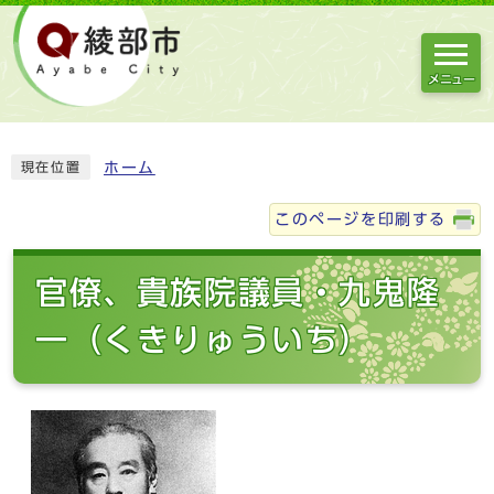
メニュー
ホーム
現在位置
このページを印刷する
官僚、貴族院議員・九鬼隆
一（くきりゅういち）