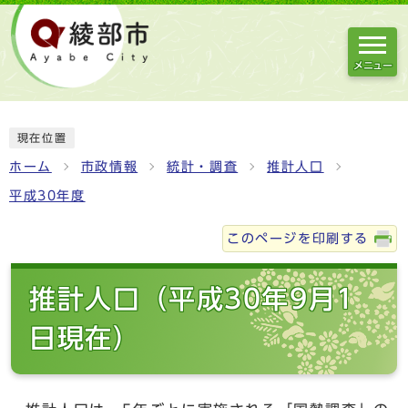
メニュー
現在位置
ホーム
市政情報
統計・調査
推計人口
平成30年度
このページを印刷する
推計人口（平成30年9月1
日現在）