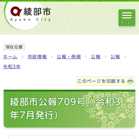
メニュー
現在位置
ホーム
市政情報
公報・例規
公報
公報
令和3年
このページを印刷する
綾部市公報709号（令和3
年7月発行）