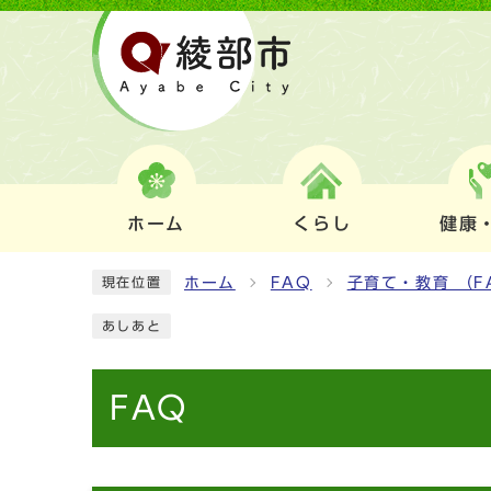
ホーム
くらし
健康
ホーム
FAQ
子育て・教育 （F
現在位置
あしあと
FAQ