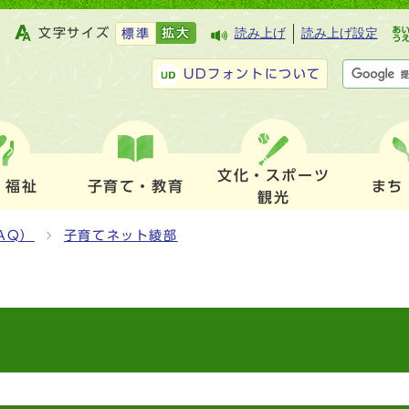
文字サイズ
拡大
読み上げ
読み上げ設定
標準
UDフォントについて
文化・スポーツ
・福祉
子育て・教育
まち
観光
AQ）
子育てネット綾部