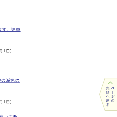
ます。児童
4月1日]
金の減免は
4月1日]
をしても