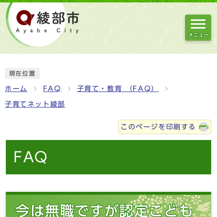
メニュー
現在位置
ホーム
FAQ
子育て・教育 （FAQ）
子育てネット綾部
このページを印刷する
FAQ
今は無職ですが認定こども