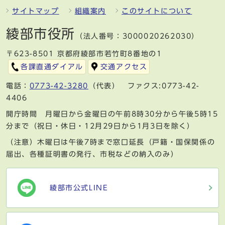
サイトマップ
組織案内
このサイトについて
綾部市役所
（法人番号：3000020262030）
〒623-8501 京都府綾部市若竹町8番地の1
各課直通ダイアル
交通アクセス
電話：
0773-42-3280
（代表） ファクス:0773-42-
4406
開庁時間 月曜日から金曜日の午前8時30分から午後5時15
分まで（祝日・休日・12月29日から1月3日を除く）
（注意）木曜日は午後7時まで窓口延長（戸籍・国保関係の
届出、各種証明書の発行、市税などの納入のみ）
綾部市公式LINE