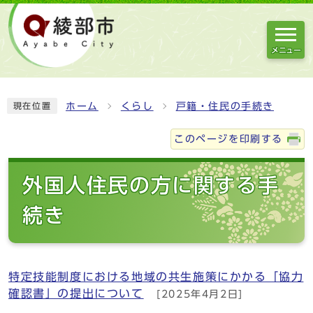
メニュー
ホーム
くらし
戸籍・住民の手続き
現在位置
このページを印刷する
外国人住民の方に関する手
続き
特定技能制度における地域の共生施策にかかる「協力
確認書」の提出について
[2025年4月2日]