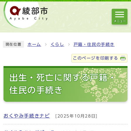
メニュー
ホーム
くらし
戸籍・住民の手続き
現在位置
このページを印刷する
出生・死亡に関する戸籍・
住民の手続き
おくやみ手続きナビ
[2025年10月28日]