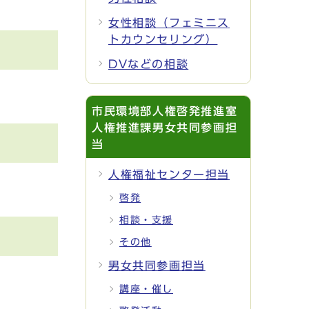
女性相談（フェミニス
トカウンセリング）
DVなどの相談
市民環境部人権啓発推進室
人権推進課男女共同参画担
当
人権福祉センター担当
啓発
相談・支援
その他
男女共同参画担当
講座・催し