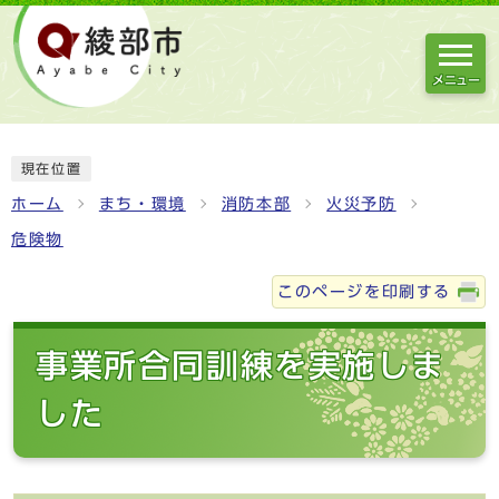
メニュー
現在位置
ホーム
まち・環境
消防本部
火災予防
危険物
このページを印刷する
事業所合同訓練を実施しま
した