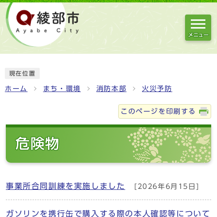
メニュー
現在位置
ホーム
まち・環境
消防本部
火災予防
このページを印刷する
危険物
事業所合同訓練を実施しました
[2026年6月15日]
ガソリンを携行缶で購入する際の本人確認等について