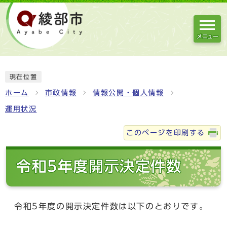
メニュー
現在位置
ホーム
市政情報
情報公開・個人情報
運用状況
このページを印刷する
令和5年度開示決定件数
令和5年度の開示決定件数は以下のとおりです。