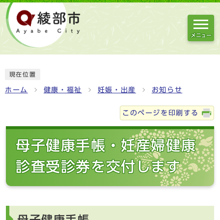
メニュー
現在位置
ホーム
健康・福祉
妊娠・出産
お知らせ
このページを印刷する
母子健康手帳・妊産婦健康
診査受診券を交付します
母子健康手帳