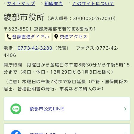
サイトマップ
組織案内
このサイトについて
綾部市役所
（法人番号：3000020262030）
〒623-8501 京都府綾部市若竹町8番地の1
各課直通ダイアル
交通アクセス
電話：
0773-42-3280
（代表） ファクス:0773-42-
4406
開庁時間 月曜日から金曜日の午前8時30分から午後5時15
分まで（祝日・休日・12月29日から1月3日を除く）
（注意）木曜日は午後7時まで窓口延長（戸籍・国保関係の
届出、各種証明書の発行、市税などの納入のみ）
綾部市公式LINE