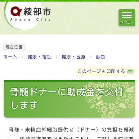
メニュー
現在位置
ホーム
健康・福祉
健康・医療
献血
このページを印刷する
骨髄ドナーに助成金を交付
します
骨髄・末梢血幹細胞提供者（ドナー）の負担を軽減
し、移植の推進を図るためにドナーに対し助成金を