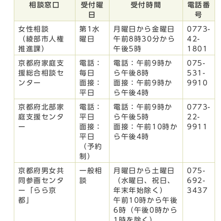
相談窓口
受付曜
受付時間
電話番
日
号
女性相談
第1水
月曜日から金曜日
0773-
（綾部市人権
曜日
午前8時30分から
42-
推進課）
午後5時
1801
京都府家庭支
電話：
電話：午前9時か
075-
援総合相談セ
毎日
ら午後8時
531-
ンター
面接：
面接：午前9時か
9910
平日
ら午後4時
京都府北部家
電話：
電話：午前9時か
0773-
庭支援センタ
平日
ら午後5時
22-
ー
面接：
面接：午前10時か
9911
平日
ら午後4時
（予約
制）
京都府男女共
一般相
月曜日から土曜日
075-
同参画センタ
談
（水曜日、祝日、
692-
ー「らら京
年末年始除く）
3437
都」
午前10時から午後
6時（午後0時から
1時を除く）