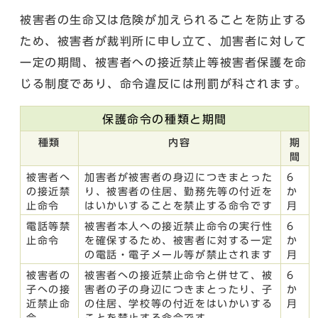
被害者の生命又は危険が加えられることを防止する
ため、被害者が裁判所に申し立て、加害者に対して
一定の期間、被害者への接近禁止等被害者保護を命
じる制度であり、命令違反には刑罰が科されます。
保護命令の種類と期間
種類
内容
期
間
被害者へ
加害者が被害者の身辺につきまとった
6
の接近禁
り、被害者の住居、勤務先等の付近を
か
止命令
はいかいすることを禁止する命令です
月
電話等禁
被害者本人への接近禁止命令の実行性
6
止命令
を確保するため、被害者に対する一定
か
の電話・電子メール等が禁止されます
月
被害者の
被害者への接近禁止命令と併せて、被
6
子への接
害者の子の身辺につきまとったり、子
か
近禁止命
の住居、学校等の付近をはいかいする
月
令
ことを禁止する命令です