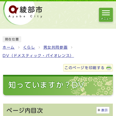
メニュー
現在位置
ホーム
くらし
男女共同参画
DV（ドメスティック・バイオレンス）
このページを印刷する
知っていますか？DV
ページ内目次
表示