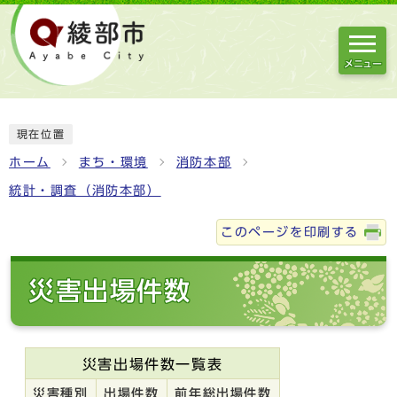
メニュー
現在位置
ホーム
まち・環境
消防本部
統計・調査（消防本部）
このページを印刷する
災害出場件数
災害出場件数一覧表
災害種別
出場件数
前年総出場件数