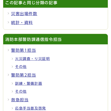
この記事と同じ分類の記事
災害出場件数
統計・資料
消防本部警防課通信指令担当
警防第1担当
火災調査・り災証明
その他
警防第2担当
訓練・警備計画
その他
救急担当
応急手当普及啓発