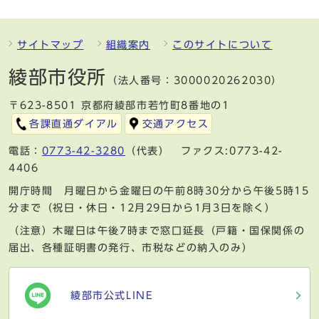
サイトマップ
組織案内
このサイトについて
綾部市役所
（法人番号：3000020262030）
〒623-8501 京都府綾部市若竹町8番地の1
各課直通ダイアル
交通アクセス
電話：
0773-42-3280
（代表） ファクス:0773-42-
4406
開庁時間 月曜日から金曜日の午前8時30分から午後5時15
分まで（祝日・休日・12月29日から1月3日を除く）
（注意）木曜日は午後7時まで窓口延長（戸籍・国保関係の
届出、各種証明書の発行、市税などの納入のみ）
綾部市公式LINE