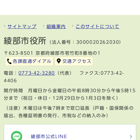
サイトマップ
組織案内
このサイトについて
綾部市役所
（法人番号：3000020262030）
〒623-8501 京都府綾部市若竹町8番地の1
各課直通ダイアル
交通アクセス
電話：
0773-42-3280
（代表） ファクス:0773-42-
4406
開庁時間 月曜日から金曜日の午前8時30分から午後5時15
分まで（祝日・休日・12月29日から1月3日を除く）
（注意）木曜日は午後7時まで窓口延長（戸籍・国保関係の
届出、各種証明書の発行、市税などの納入のみ）
綾部市公式LINE