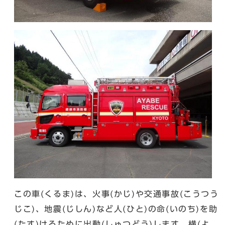
この車(くるま)は、火事(かじ)や交通事故(こうつう
じこ)、地震(じしん)など人(ひと)の命(いのち)を助
(たす)けるために出動(しゅつどう)します。横(よ