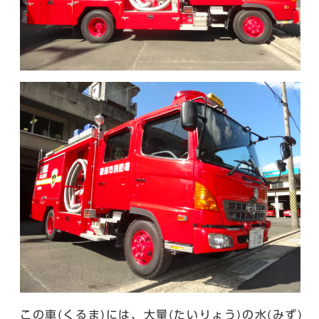
この車(くるま)には、大量(たいりょう)の水(みず)