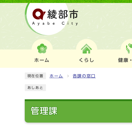
ホーム
くらし
健康
ホーム
各課の窓口
現在位置
あしあと
管理課