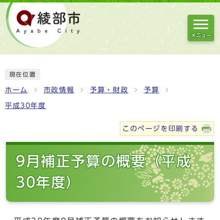
メニュー
現在位置
ホーム
市政情報
予算・財政
予算
平成30年度
このページを印刷する
9月補正予算の概要（平成
30年度）