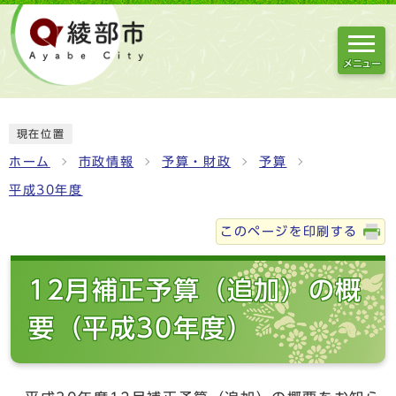
メニュー
現在位置
ホーム
市政情報
予算・財政
予算
平成30年度
このページを印刷する
12月補正予算（追加）の概
要（平成30年度）