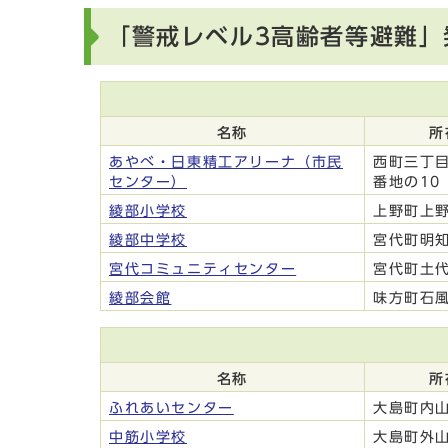
「警戒レベル3高齢者等避難」
名称
所
あやべ・日東精工アリーナ（市民
西町三丁目
センター）
番地の10
綾部小学校
上野町上野
綾部中学校
宮代町明知
宮代コミュニティセンター
宮代町土代
綾部会館
味方町石風
名称
所
ふれあいセンター
大島町内山
中筋小学校
大島町外山