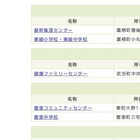
名称
所
基幹集落センター
鷹栖町豊後
東綾小学校・東綾中学校
鷹栖町小丸
名称
所
健康ファミリーセンター
武吉町中井
名称
所
豊里コミュニティセンター
栗町大野1-
豊里中学校
豊里町三宅