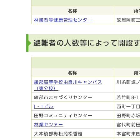
名称
所
林業者等健康管理センター
故屋岡町三
避難者の人数等によって開設
名称
所
綾部高等学校由良川キャンパス
川糸町堀ノ
（東分校）
綾部市まちづくりセンター
若竹町8-1
I・Tビル
西町一丁目
田野コミュニティセンター
田野町赤坂
林業センター
宮代町前田
大本綾部梅松苑松香館
本宮町東四