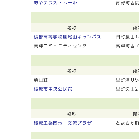
あやテラス・ホール
青野町西馬
名称
所
綾部高等学校四尾山キャンパス
岡町長田1
高津コミュニティセンター
高津町西ノ
名称
所
清山荘
里町潜り9
綾部市中央公民館
里町久田21
名称
所
綾部工業団地・交流プラザ
とよさか町