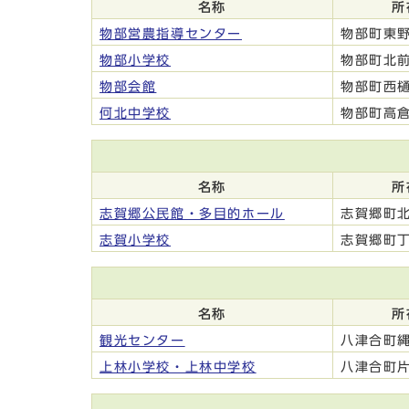
名称
所
物部営農指導センター
物部町東野
物部小学校
物部町北前
物部会館
物部町西樋
何北中学校
物部町高倉
名称
所
志賀郷公民館・多目的ホール
志賀郷町北
志賀小学校
志賀郷町丁
名称
所
観光センター
八津合町縄
上林小学校・上林中学校
八津合町片