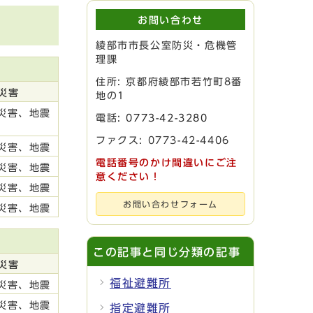
お問い合わせ
綾部市市長公室防災・危機管
理課
住所: 京都府綾部市若竹町8番
災害
地の1
災害、地震
電話:
0773-42-3280
ファクス: 0773-42-4406
災害、地震
電話番号のかけ間違いにご注
災害、地震
意ください！
災害、地震
お問い合わせフォーム
災害、地震
この記事と同じ分類の記事
災害
福祉避難所
災害、地震
災害、地震
指定避難所