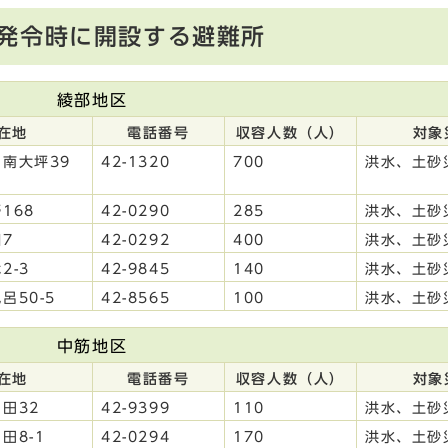
発令時に開設する避難所
綾部地区
在地
電話番号
収容人数（人）
対象
南大坪39
42-1320
700
洪水、土砂
168
42-0290
285
洪水、土砂
7
42-0292
400
洪水、土砂
2-3
42-9845
140
洪水、土砂
呂50-5
42-8565
100
洪水、土砂
中筋地区
在地
電話番号
収容人数（人）
対象
田32
42-9399
110
洪水、土砂
田8-1
42-0294
170
洪水、土砂