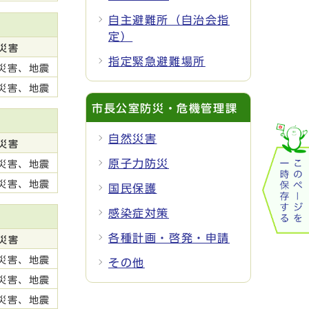
自主避難所（自治会指
定）
災害
指定緊急避難場所
災害、地震
災害、地震
市長公室防災・危機管理課
自然災害
災害
原子力防災
災害、地震
災害、地震
国民保護
感染症対策
各種計画・啓発・申請
災害
災害、地震
その他
災害、地震
災害、地震