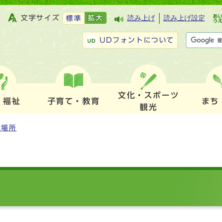
文字サイズ
拡大
読み上げ
読み上げ設定
標準
UDフォントについて
文化・スポーツ
・福祉
子育て・教育
まち
観光
難場所