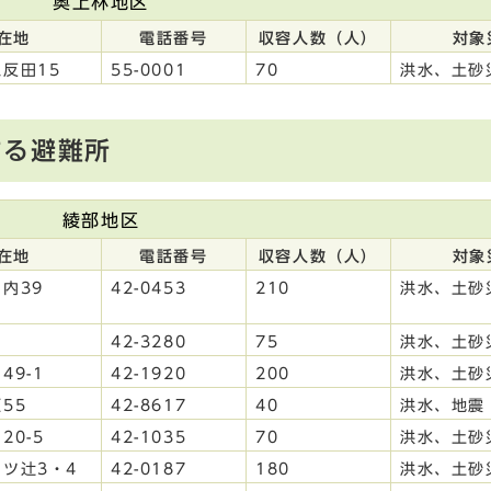
奧上林地区
在地
電話番号
収容人数（人）
対象
反田15
55-0001
70
洪水、土砂
する避難所
綾部地区
在地
電話番号
収容人数（人）
対象
内39
42-0453
210
洪水、土砂
42-3280
75
洪水、土砂
49-1
42-1920
200
洪水、土砂
55
42-8617
40
洪水、地震
20-5
42-1035
70
洪水、土砂
ツ辻3・4
42-0187
180
洪水、土砂