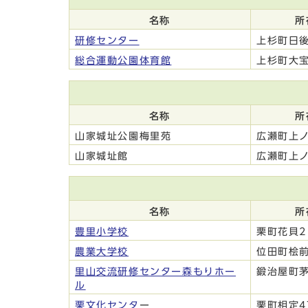
名称
所
研修センター
上杉町日後
総合運動公園体育館
上杉町大宝
名称
所
山家城址公園梅里苑
広瀬町上ノ
山家城址館
広瀬町上ノ
名称
所
豊里小学校
栗町花貝2
農業大学校
位田町桧前
里山交流研修センター森もりホー
鍛治屋町茅
ル
栗文化センタ
ー
栗町相定47