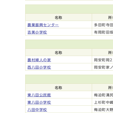
名称
所
農業振興センター
多田町寺田
吉美小学校
有岡町田坂
名称
所
農村婦人の家
岡安町岡22
西八田小学校
岡安町家ノ
名称
所
東八田公民館
梅迫町溝尻
東八田小学校
上杉町中嶋
八田中学校
梅迫町大野