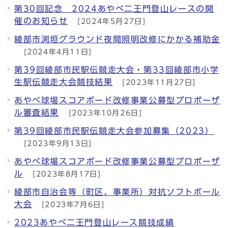
第30回記念 2024あやべ二王門登山レースの開
催のお知らせ
[2024年5月27日]
綾部市渕垣グラウンド夜間照明改修にかかる補助金
[2024年4月11日]
第39回綾部市民駅伝競走大会・第33回綾部市小学
生駅伝競走大会競技結果
[2023年11月27日]
あやべ球場スコアボード改修事業公募型プロポーザ
ル審査結果
[2023年10月26日]
第39回綾部市民駅伝競走大会参加募集（2023）
[2023年9月13日]
あやべ球場スコアボード改修事業公募型プロポーザ
ル
[2023年8月17日]
綾部市自治会等（町区、事業所）対抗ソフトボール
大会
[2023年7月6日]
2023あやべ二王門登山レース競技成績