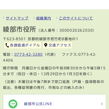
サイトマップ
組織案内
このサイトについて
綾部市役所
（法人番号：3000020262030）
〒623-8501 京都府綾部市若竹町8番地の1
各課直通ダイアル
交通アクセス
電話：
0773-42-3280
（代表） ファクス:0773-42-
4406
開庁時間 月曜日から金曜日の午前8時30分から午後5時15
分まで（祝日・休日・12月29日から1月3日を除く）
（注意）木曜日は午後7時まで窓口延長（戸籍・国保関係の
届出、各種証明書の発行、市税などの納入のみ）
綾部市公式LINE