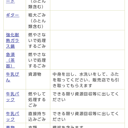
ード
（ふとん
類含む）
ギター
粗大ごみ
（ふとん
類含む）
強化耐
燃やさな
熱ガラ
いで処理
ス鍋
するごみ
急須
燃やさな
（茶
いで処理
器）
するごみ
牛乳び
資源物
中身を出し、水洗いをして、ふた
ん
を取ってください、販売店でも引
き取ってもらえます
牛乳パ
燃やして
できる限り資源回収等に出してく
ック
処理する
ださい
ごみ
牛乳パ
直接持ち
できる限り資源回収等に出してく
ック
込みごみ
ださい
着物
衣類
襦袢を含みます