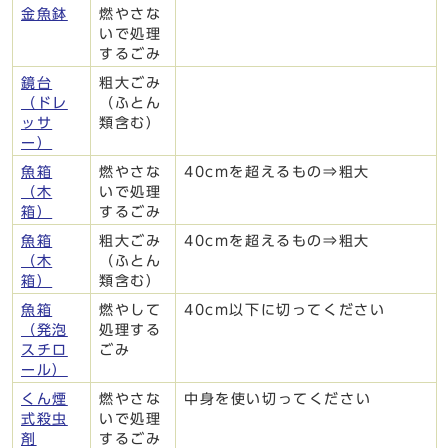
金魚鉢
燃やさな
いで処理
するごみ
鏡台
粗大ごみ
（ドレ
（ふとん
ッサ
類含む）
ー）
魚箱
燃やさな
40cmを超えるもの⇒粗大
（木
いで処理
箱）
するごみ
魚箱
粗大ごみ
40cmを超えるもの⇒粗大
（木
（ふとん
箱）
類含む）
魚箱
燃やして
40cm以下に切ってください
（発泡
処理する
スチロ
ごみ
ール）
くん煙
燃やさな
中身を使い切ってください
式殺虫
いで処理
剤
するごみ