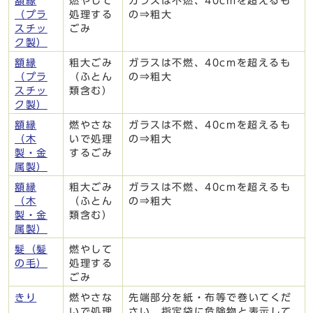
額縁
燃やして
ガラスは不燃、40cmを超えるも
（プラ
処理する
の⇒粗大
スチッ
ごみ
ク製）
額縁
粗大ごみ
ガラスは不燃、40cmを超えるも
（プラ
（ふとん
の⇒粗大
スチッ
類含む）
ク製）
額縁
燃やさな
ガラスは不燃、40cmを超えるも
（木
いで処理
の⇒粗大
製・金
するごみ
属製）
額縁
粗大ごみ
ガラスは不燃、40cmを超えるも
（木
（ふとん
の⇒粗大
製・金
類含む）
属製）
髮（髪
燃やして
の毛）
処理する
ごみ
きり
燃やさな
先端部分を紙・布等で巻いてくだ
いで処理
さい、指定袋に危険物と表示して