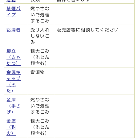
禁煙パ
燃やさな
イプ
いで処理
するごみ
給湯機
受け入れ
販売店等に相談してください
しないご
み
脚立
粗大ごみ
（きゃ
（ふとん
たつ）
類含む）
金属キ
資源物
ャップ
（ふ
た）
金庫
燃やさな
（手さ
いで処理
げ）
するごみ
金庫
粗大ごみ
（耐
（ふとん
火）
類含む）