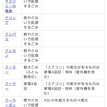
マスツ
いで処理
リーの
するごみ
電飾
クリッ
燃やさな
プ
いで処理
するごみ
クレパ
燃やさな
ス
いで処理
するごみ
クレヨ
燃やさな
ン
いで処理
するごみ
クーラ
粗大ごみ
「エアコン」の表示があるものは
ー
（ふとん
家電4品目・有料（室外機を含
類含む）
む）
クーラ
家電4品
「エアコン」の表示があるものは
ー
目
家電4品目・有料（室外機を含
む）
クーラ
燃やさな
40cmを超えるもの⇒粗大
ーボッ
いで処理