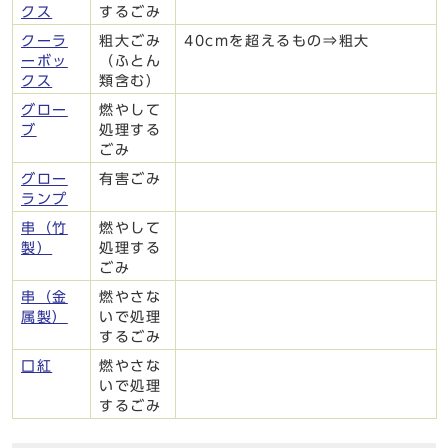
クス
するごみ
クーラ
粗大ごみ
40cmを超えるもの⇒粗大
ーボッ
（ふとん
クス
類含む）
グロー
燃やして
ブ
処理する
ごみ
グロー
有害ごみ
ランプ
串（竹
燃やして
製）
処理する
ごみ
串（金
燃やさな
属製）
いで処理
するごみ
口紅
燃やさな
いで処理
するごみ