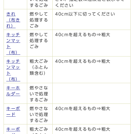
するごみ
ください
きれ
燃やして
40cm以下に切ってください
（布き
処理する
れ）
ごみ
キッチ
燃やして
40cmを超えるもの⇒粗大
ンマッ
処理する
ト
ごみ
（布）
キッチ
粗大ごみ
40cmを超えるもの⇒粗大
ンマッ
（ふとん
ト
類含む）
（布）
キーホ
燃やさな
ルダー
いで処理
するごみ
キーボ
燃やさな
40cmを超えるもの⇒粗大
ード
いで処理
するごみ
キーボ
粗大ごみ
40cmを超えるもの⇒粗大