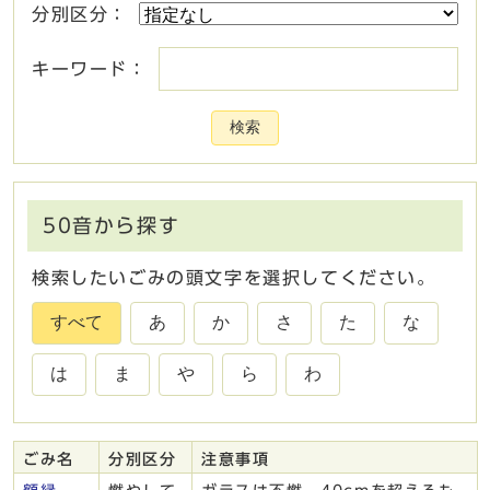
分別区分：
キーワード：
検索
50音から探す
検索したいごみの頭文字を選択してください。
すべて
あ
か
さ
た
な
は
ま
や
ら
わ
ごみ名
分別区分
注意事項
ごみ一覧