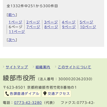
全1332件中251から300件目
[
前へ
]
1ページ
2ページ
3ページ
4ページ
5ページ
6ページ
7ページ
8ページ
9ページ
10ページ
11ページ
[
次へ
]
サイトマップ
組織案内
このサイトについて
綾部市役所
（法人番号：3000020262030）
〒623-8501 京都府綾部市若竹町8番地の1
各課直通ダイアル
交通アクセス
電話：
0773-42-3280
（代表） ファクス:0773-42-