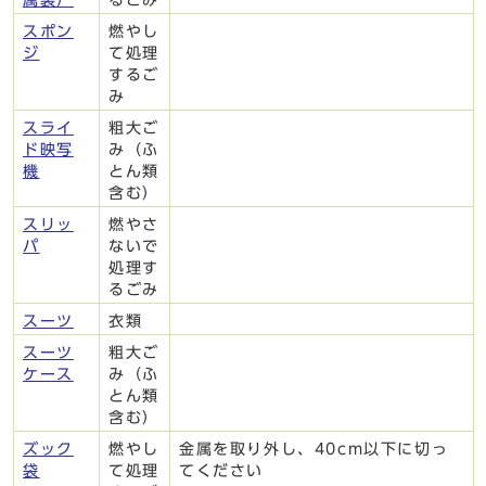
スポン
燃やし
ジ
て処理
するご
み
スライ
粗大ご
ド映写
み（ふ
機
とん類
含む）
スリッ
燃やさ
パ
ないで
処理す
るごみ
スーツ
衣類
スーツ
粗大ご
ケース
み（ふ
とん類
含む）
ズック
燃やし
金属を取り外し、40cm以下に切っ
袋
て処理
てください