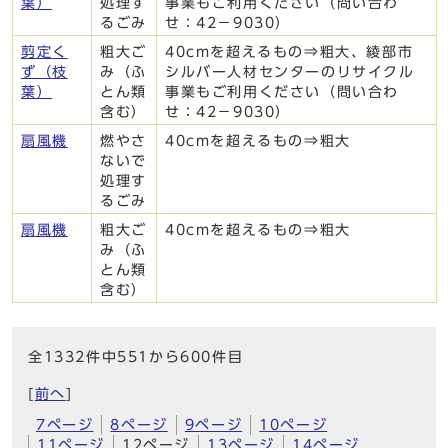
葉）
処理す
事業もご利用ください（問い合わ
るごみ
せ：42－9030）
剪定く
粗大ご
40cmを超えるもの⇒粗大、綾部市
ず（枝
み（ふ
シルバー人材センターのリサイクル
葉）
とん類
事業もご利用ください（問い合わ
含む）
せ：42－9030）
扇風機
燃やさ
40cmを超えるもの⇒粗大
ないで
処理す
るごみ
扇風機
粗大ご
40cmを超えるもの⇒粗大
み（ふ
とん類
含む）
全1332件中551から600件目
[
前へ
]
7ページ
8ページ
9ページ
10ページ
11ページ
12ページ
13ページ
14ページ