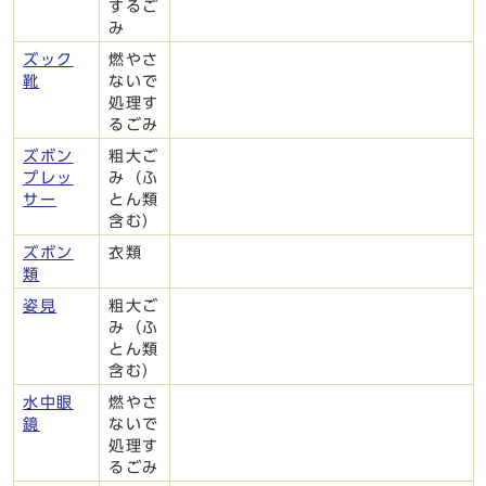
するご
み
ズック
燃やさ
靴
ないで
処理す
るごみ
ズボン
粗大ご
プレッ
み（ふ
サー
とん類
含む）
ズボン
衣類
類
姿見
粗大ご
み（ふ
とん類
含む）
水中眼
燃やさ
鏡
ないで
処理す
るごみ