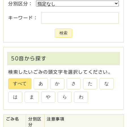
分別区分：
キーワード：
検索
50音から探す
検索したいごみの頭文字を選択してください。
すべて
あ
か
さ
た
な
は
ま
や
ら
わ
ごみ名
分別区
注意事項
ごみ一覧
分