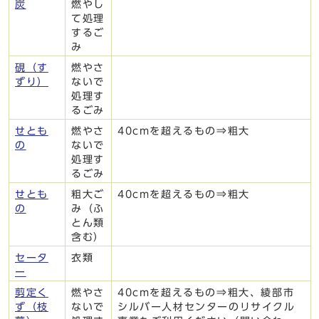
炭
燃やし
て処理
するご
み
硯（す
燃やさ
ずり）
ないで
処理す
るごみ
せとも
燃やさ
40cmを超えるもの⇒粗大
の
ないで
処理す
るごみ
せとも
粗大ご
40cmを超えるもの⇒粗大
の
み（ふ
とん類
含む）
セータ
衣類
ー
剪定く
燃やさ
40cmを超えるもの⇒粗大、綾部市
ず（枝
ないで
シルバー人材センターのリサイクル