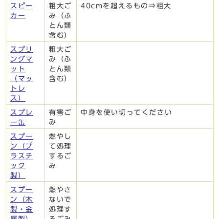
スピー
粗大ご
40cmを超えるもの⇒粗大
カー
み（ふ
とん類
含む）
スプリ
粗大ご
ングマ
み（ふ
ット
とん類
（マッ
含む）
トレ
ス）
スプレ
有害ご
中身を使い切ってください
ー缶
み
スプー
燃やし
ン（プ
て処理
ラスチ
するご
ック
み
製）
スプー
燃やさ
ン（木
ないで
製・金
処理す
属製）
るごみ