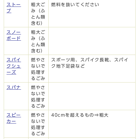
ストー
粗大ご
燃料を抜いてください
ブ
み（ふ
とん類
含む）
スノー
粗大ご
ボード
み（ふ
とん類
含む）
スパイ
燃やさ
スポーツ用、スパイク長靴、スパイ
クシュ
ないで
ク地下足袋など
ーズ
処理す
るごみ
スパナ
燃やさ
ないで
処理す
るごみ
スピー
燃やさ
40cmを超えるもの⇒粗大
カー
ないで
処理す
るごみ