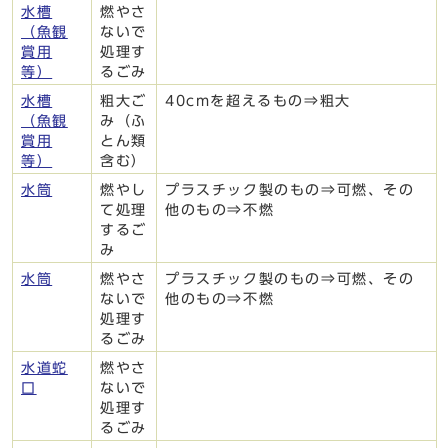
水槽
燃やさ
（魚観
ないで
賞用
処理す
等）
るごみ
水槽
粗大ご
40cmを超えるもの⇒粗大
（魚観
み（ふ
賞用
とん類
等）
含む）
水筒
燃やし
プラスチック製のもの⇒可燃、その
て処理
他のもの⇒不燃
するご
み
水筒
燃やさ
プラスチック製のもの⇒可燃、その
ないで
他のもの⇒不燃
処理す
るごみ
水道蛇
燃やさ
口
ないで
処理す
るごみ