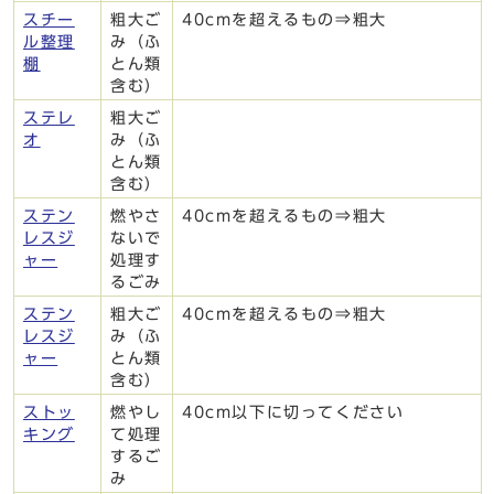
スチー
粗大ご
40cmを超えるもの⇒粗大
ル整理
み（ふ
棚
とん類
含む）
ステレ
粗大ご
オ
み（ふ
とん類
含む）
ステン
燃やさ
40cmを超えるもの⇒粗大
レスジ
ないで
ャー
処理す
るごみ
ステン
粗大ご
40cmを超えるもの⇒粗大
レスジ
み（ふ
ャー
とん類
含む）
ストッ
燃やし
40cm以下に切ってください
キング
て処理
するご
み