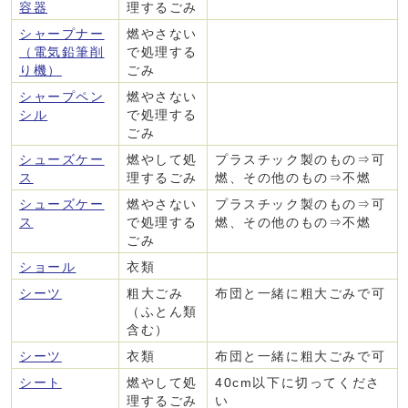
容器
理するごみ
シャープナー
燃やさない
（電気鉛筆削
で処理する
り機）
ごみ
シャープペン
燃やさない
シル
で処理する
ごみ
シューズケー
燃やして処
プラスチック製のもの⇒可
ス
理するごみ
燃、その他のもの⇒不燃
シューズケー
燃やさない
プラスチック製のもの⇒可
ス
で処理する
燃、その他のもの⇒不燃
ごみ
ショール
衣類
シーツ
粗大ごみ
布団と一緒に粗大ごみで可
（ふとん類
含む）
シーツ
衣類
布団と一緒に粗大ごみで可
シート
燃やして処
40cm以下に切ってくださ
理するごみ
い