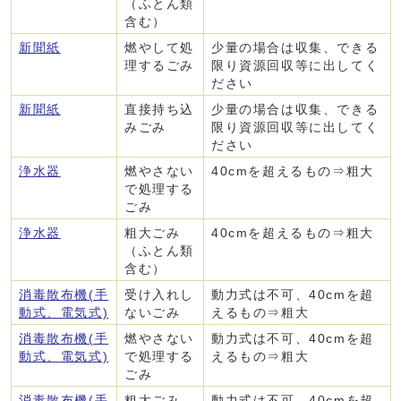
（ふとん類
含む）
新聞紙
燃やして処
少量の場合は収集、できる
理するごみ
限り資源回収等に出してく
ださい
新聞紙
直接持ち込
少量の場合は収集、できる
みごみ
限り資源回収等に出してく
ださい
浄水器
燃やさない
40cmを超えるもの⇒粗大
で処理する
ごみ
浄水器
粗大ごみ
40cmを超えるもの⇒粗大
（ふとん類
含む）
消毒散布機(手
受け入れし
動力式は不可、40cmを超
動式、電気式)
ないごみ
えるもの⇒粗大
消毒散布機(手
燃やさない
動力式は不可、40cmを超
動式、電気式)
で処理する
えるもの⇒粗大
ごみ
消毒散布機(手
粗大ごみ
動力式は不可、40cmを超