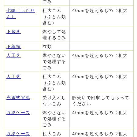
ごみ
七輪（しちり
粗大ごみ
40cmを超えるもの⇒粗大
ん）
（ふとん類
含む）
下敷き
燃やして処
理するごみ
下着類
衣類
人工芝
燃やさない
40cmを超えるもの⇒粗大
で処理する
ごみ
人工芝
粗大ごみ
40cmを超えるもの⇒粗大
（ふとん類
含む）
充電式電池
受け入れし
販売店で回収してもらって
ないごみ
ください
収納ケース
燃やさない
40cmを超えるもの⇒粗大
で処理する
ごみ
収納ケース
粗大ごみ
40cmを超えるもの⇒粗大