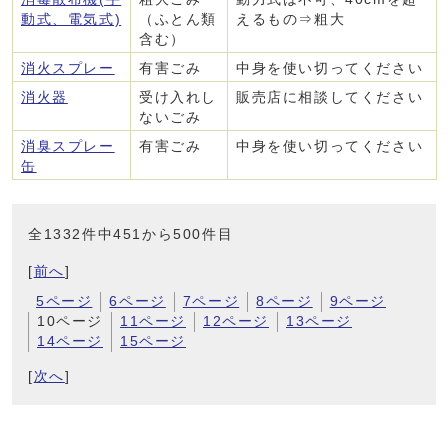
動式、電気式)
（ふとん類
えるもの⇒粗大
含む）
消火スプレー
有害ごみ
中身を使い切ってください
消火器
受け入れし
販売店に相談してください
ないごみ
消臭スプレー
有害ごみ
中身を使い切ってください
缶
全1332件中451から500件目
[
前へ
]
5ページ
6ページ
7ページ
8ページ
9ページ
10ページ
11ページ
12ページ
13ページ
14ページ
15ページ
[
次へ
]