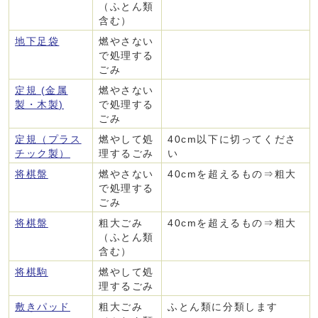
（ふとん類
含む）
地下足袋
燃やさない
で処理する
ごみ
定規 (金属
燃やさない
製・木製)
で処理する
ごみ
定規（プラス
燃やして処
40cm以下に切ってくださ
チック製）
理するごみ
い
将棋盤
燃やさない
40cmを超えるもの⇒粗大
で処理する
ごみ
将棋盤
粗大ごみ
40cmを超えるもの⇒粗大
（ふとん類
含む）
将棋駒
燃やして処
理するごみ
敷きパッド
粗大ごみ
ふとん類に分類します