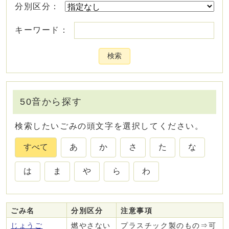
分別区分：
キーワード：
検索
50音から探す
検索したいごみの頭文字を選択してください。
すべて
あ
か
さ
た
な
は
ま
や
ら
わ
ごみ名
分別区分
注意事項
ごみ一覧
じょうご
燃やさない
プラスチック製のもの⇒可