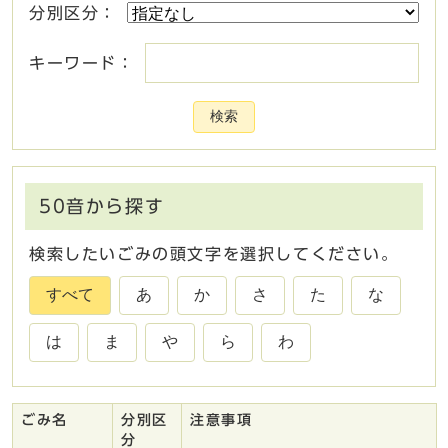
分別区分：
キーワード：
検索
50音から探す
検索したいごみの頭文字を選択してください。
すべて
あ
か
さ
た
な
は
ま
や
ら
わ
ごみ名
分別区
注意事項
ごみ一覧
分