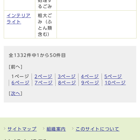
処理す
るごみ
インテリア
粗大ご
ライト
み（ふ
とん類
含む）
全1332件中1から50件目
[前へ]
1ページ
2ページ
3ページ
4ページ
5ページ
6ページ
7ページ
8ページ
9ページ
10ページ
[
次へ
]
サイトマップ
組織案内
このサイトについて