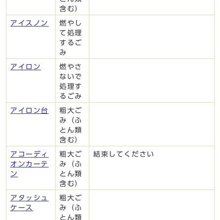
含む）
アイスノン
燃やし
て処理
するご
み
アイロン
燃やさ
ないで
処理す
るごみ
アイロン台
粗大ご
み（ふ
とん類
含む）
アコーディ
粗大ご
結束してください
オンカーテ
み（ふ
ン
とん類
含む）
アタッシュ
粗大ご
ケース
み（ふ
とん類