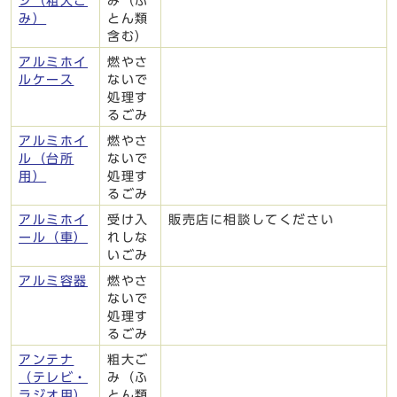
シ（粗大ご
み（ふ
み）
とん類
含む）
アルミホイ
燃やさ
ルケース
ないで
処理す
るごみ
アルミホイ
燃やさ
ル（台所
ないで
用）
処理す
るごみ
アルミホイ
受け入
販売店に相談してください
ール（車）
れしな
いごみ
アルミ容器
燃やさ
ないで
処理す
るごみ
アンテナ
粗大ご
（テレビ・
み（ふ
ラジオ用）
とん類