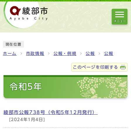
メニュー
現在位置
ホーム
市政情報
公報・例規
公報
公報
このページを印刷する
令和5年
綾部市公報738号（令和5年12月発行）
[2024年1月4日]