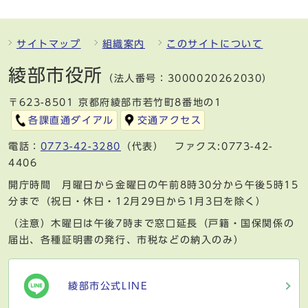
サイトマップ
組織案内
このサイトについて
綾部市役所
（法人番号：3000020262030）
〒623-8501 京都府綾部市若竹町8番地の1
各課直通ダイアル
交通アクセス
電話：
0773-42-3280
（代表） ファクス:0773-42-
4406
開庁時間 月曜日から金曜日の午前8時30分から午後5時15
分まで（祝日・休日・12月29日から1月3日を除く）
（注意）木曜日は午後7時まで窓口延長（戸籍・国保関係の
届出、各種証明書の発行、市税などの納入のみ）
綾部市公式LINE