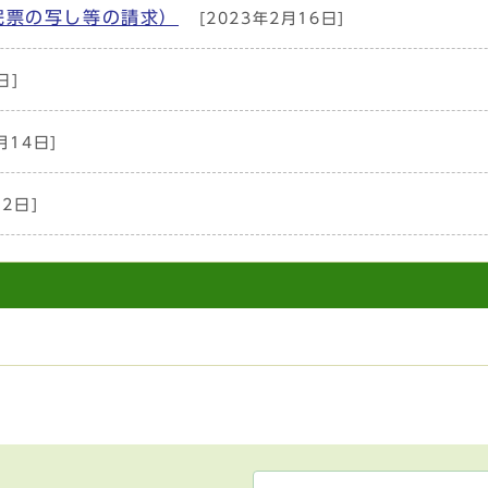
民票の写し等の請求）
[2023年2月16日]
日]
月14日]
月2日]