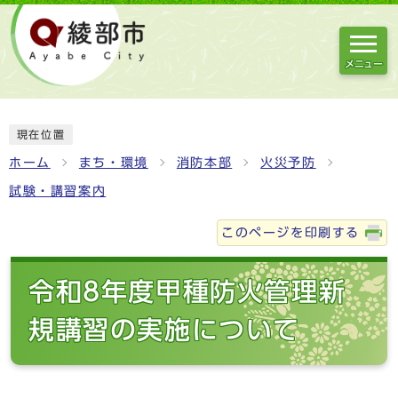
メニュー
現在位置
ホーム
まち・環境
消防本部
火災予防
試験・講習案内
このページを印刷する
令和8年度甲種防火管理新
規講習の実施について