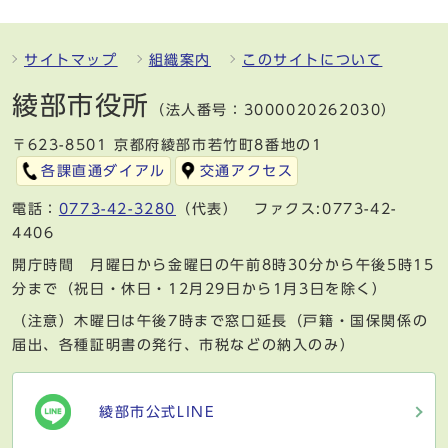
サイトマップ
組織案内
このサイトについて
綾部市役所
（法人番号：3000020262030）
〒623-8501 京都府綾部市若竹町8番地の1
各課直通ダイアル
交通アクセス
電話：
0773-42-3280
（代表） ファクス:0773-42-
4406
開庁時間 月曜日から金曜日の午前8時30分から午後5時15
分まで（祝日・休日・12月29日から1月3日を除く）
（注意）木曜日は午後7時まで窓口延長（戸籍・国保関係の
届出、各種証明書の発行、市税などの納入のみ）
綾部市公式LINE